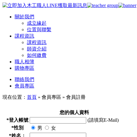
關於我們
成立緣起
位置與聯繫
課程資訊
課程資訊
師資介紹
如何繳費
職人相簿
購物專區
聯絡我們
會員專區
現在位置：
首頁
» 會員專區 »
會員註冊
您的個人資料
*
登入帳號
(請填寫E-Mail)
*
性別
男
女
*
姓名：