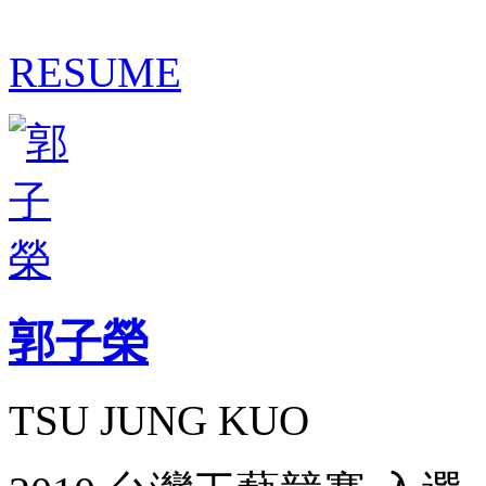
RESUME
郭子榮
TSU JUNG KUO